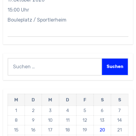
15:00 Uhr
Bouleplatz / Sportlerheim
Suchen
nach:
M
D
M
D
F
S
S
1
2
3
4
5
6
7
8
9
10
11
12
13
14
15
16
17
18
19
20
21