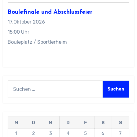
Boulefinale und Abschlussfeier
17.Oktober 2026
15:00 Uhr
Bouleplatz / Sportlerheim
Suchen
nach:
M
D
M
D
F
S
S
1
2
3
4
5
6
7