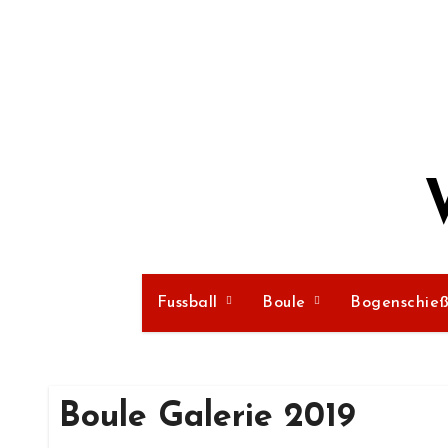
Zum
Inhalt
springen
Fussball
Boule
Bogenschie
Boule Galerie 2019