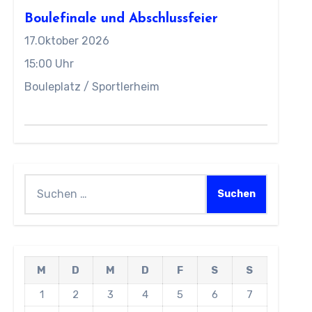
Boulefinale und Abschlussfeier
17.Oktober 2026
15:00 Uhr
Bouleplatz / Sportlerheim
Suchen
nach:
M
D
M
D
F
S
S
1
2
3
4
5
6
7