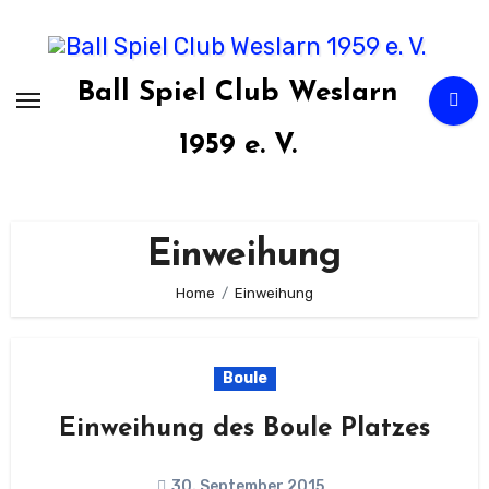
Zum
Inhalt
springen
Ball Spiel Club Weslarn
1959 e. V.
Einweihung
Home
Einweihung
Boule
Einweihung des Boule Platzes
30. September 2015