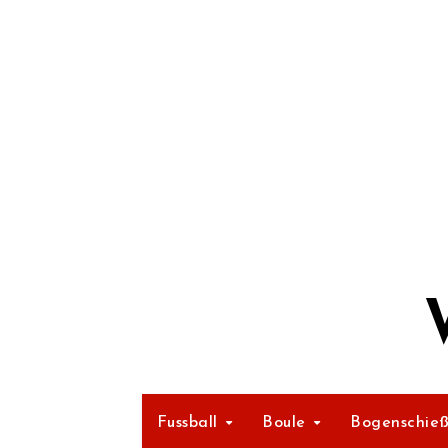
Zum
Inhalt
springen
Fussball
Boule
Bogenschie