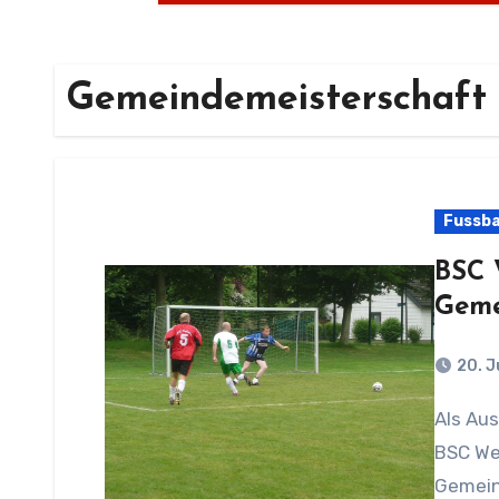
Gemeindemeisterschaft
Fussba
BSC 
Geme
20. J
Als Ausrichter der Gemeindemeisterschaft, hat der
BSC We
Gemein