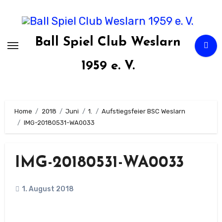
Zum
Inhalt
springen
Ball Spiel Club Weslarn
1959 e. V.
Home
2018
Juni
1.
Aufstiegsfeier BSC Weslarn
IMG-20180531-WA0033
IMG-20180531-WA0033
1. August 2018