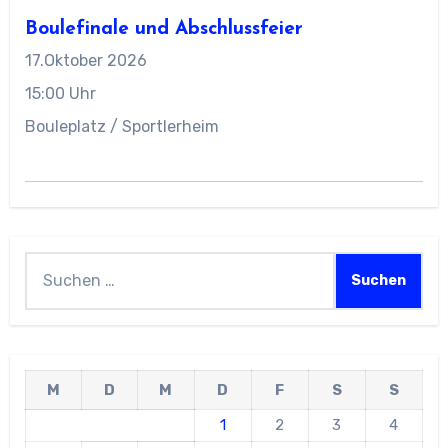
Boulefinale und Abschlussfeier
17.Oktober 2026
15:00 Uhr
Bouleplatz / Sportlerheim
Suchen
nach:
M
D
M
D
F
S
S
1
2
3
4