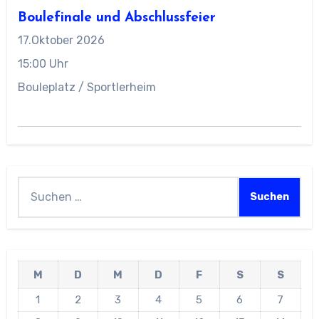
Boulefinale und Abschlussfeier
17.Oktober 2026
15:00 Uhr
Bouleplatz / Sportlerheim
Suchen
nach:
M
D
M
D
F
S
S
1
2
3
4
5
6
7