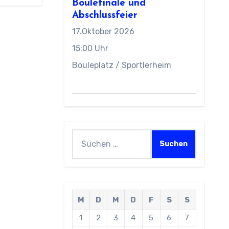
Boulefinale und
Abschlussfeier
17.Oktober 2026
15:00 Uhr
Bouleplatz / Sportlerheim
Suchen
nach:
M
D
M
D
F
S
S
1
2
3
4
5
6
7