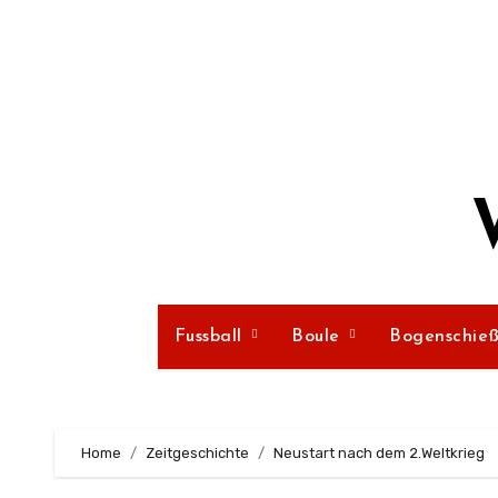
Zum
Inhalt
springen
Fussball
Boule
Bogenschie
Home
Zeitgeschichte
Neustart nach dem 2.Weltkrieg