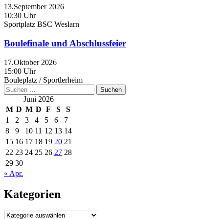
13.September 2026
10:30 Uhr
Sportplatz BSC Weslarn
Boulefinale und Abschlussfeier
17.Oktober 2026
15:00 Uhr
Bouleplatz / Sportlerheim
Suchen
nach:
Juni 2026
M
D
M
D
F
S
S
1
2
3
4
5
6
7
8
9
10
11
12
13
14
15
16
17
18
19
20
21
22
23
24
25
26
27
28
29
30
« Apr.
Kategorien
Kategorien