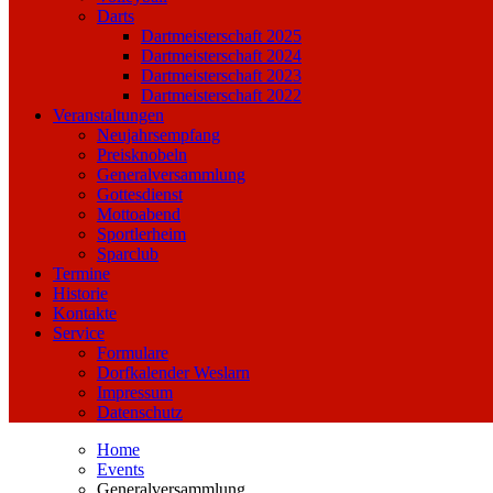
Darts
Dartmeisterschaft 2025
Dartmeisterschaft 2024
Dartmeisterschaft 2023
Dartmeisterschaft 2022
Veranstaltungen
Neujahrsempfang
Preisknobeln
Generalversammlung
Gottesdienst
Mottoabend
Sportlerheim
Sparclub
Termine
Historie
Kontakte
Service
Formulare
Dorfkalender Weslarn
Impressum
Datenschutz
Home
Events
Generalversammlung