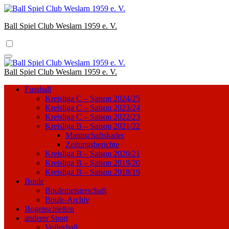
Zum
Inhalt
Ball Spiel Club Weslarn 1959 e. V.
springen
Ball Spiel Club Weslarn 1959 e. V.
Fussball
Kreisliga C – Saison 2024/25
Kreisliga C – Saison 2023/24
Kreisliga C – Saison 2022/23
Kreisliga B – Saison 2021/22
Mannschaftskader
Zeitungsberichte
Kreisliga B – Saison 2020/21
Kreisliga B – Saison 2019/20
Kreisliga B – Saison 2018/19
Boule
Boulemeisterschaft
Boule-Archiv
Bogenschießen
anderer Sport
Volleyball