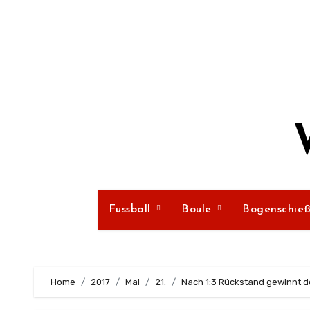
Zum
Inhalt
springen
Fussball
Boule
Bogenschie
Home
2017
Mai
21.
Nach 1:3 Rückstand gewinnt de