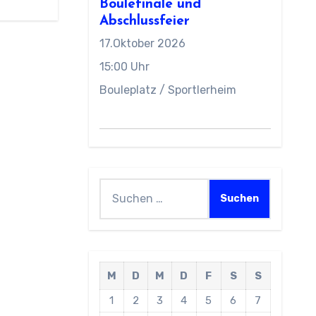
Boulefinale und
Abschlussfeier
17.Oktober 2026
15:00 Uhr
Bouleplatz / Sportlerheim
Suchen
nach:
M
D
M
D
F
S
S
1
2
3
4
5
6
7