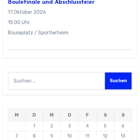
Boulefinale und Abschlussfeier
17.Oktober 2026
15:00 Uhr
Bouleplatz / Sportlerheim
Suchen
nach:
M
D
M
D
F
S
S
1
2
3
4
5
6
7
8
9
10
11
12
13