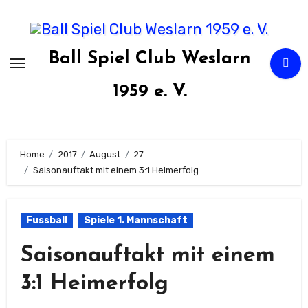
Zum
Inhalt
springen
Ball Spiel Club Weslarn
1959 e. V.
Home
2017
August
27.
Saisonauftakt mit einem 3:1 Heimerfolg
Fussball
Spiele 1. Mannschaft
Saisonauftakt mit einem
3:1 Heimerfolg