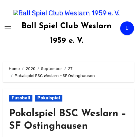
Zum
Inhalt
springen
Ball Spiel Club Weslarn
1959 e. V.
Home
2020
September
27.
Pokalspiel BSC Weslarn – SF Ostinghausen
Fussball
Pokalspiel
Pokalspiel BSC Weslarn –
SF Ostinghausen