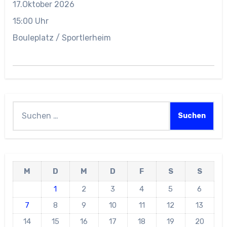
17.Oktober 2026
15:00 Uhr
Bouleplatz / Sportlerheim
Suchen
nach:
M
D
M
D
F
S
S
1
2
3
4
5
6
7
8
9
10
11
12
13
14
15
16
17
18
19
20