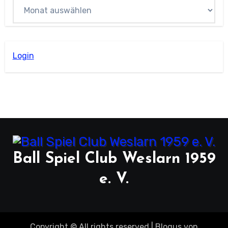
Archiv
Login
Ball Spiel Club Weslarn 1959
e. V.
Copyright © All rights reserved
|
Blogus
von