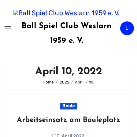
Zum
Inhalt
springen
Ball Spiel Club Weslarn
1959 e. V.
April 10, 2022
Home
2022
April
10.
Boule
Arbeitseinsatz am Bouleplatz
10. April 2022