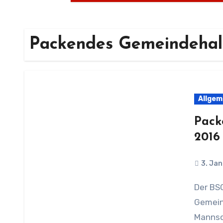
Packendes Gemeindehall
Allgem
Pack
2016
3. Ja
Der BSC Weslarn als Ausrichter des
Gemein
Mannsc