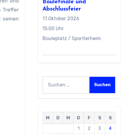
zen und
Boulefinale und
Abschlussfeier
 Treffer
 seinen
17.Oktober 2026
15:00 Uhr
Bouleplatz / Sportlerheim
Suchen
nach:
M
D
M
D
F
S
S
1
2
3
4