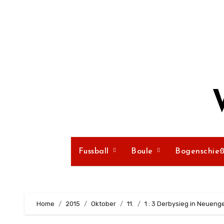
Zum
Inhalt
springen
Fussball
Boule
Bogenschie
Home
2015
Oktober
11.
1 : 3 Derbysieg in Neuen