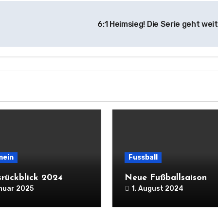
6:1 Heimsieg! Die Serie geht wei
mein
Fussball
srückblick 2024
Neue Fußballsaison
anuar 2025
1. August 2024