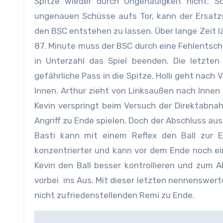
Spitze wieder durch Ungenauigkeit nicht. S
ungenauen Schüsse aufs Tor, kann der Ersatz
den BSC entstehen zu lassen. Über lange Zeit l
87. Minute muss der BSC durch eine Fehlentsc
in Unterzahl das Spiel beenden. Die letzte
gefährliche Pass in die Spitze. Holli geht nach
Innen. Arthur zieht von Linksaußen nach Innen 
Kevin verspringt beim Versuch der Direktabna
Angriff zu Ende spielen. Doch der Abschluss au
Basti kann mit einem Reflex den Ball zur Ec
konzentrierter und kann vor dem Ende noch ein
Kevin den Ball besser kontrollieren und zum
vorbei ins Aus. Mit dieser letzten nennenswerte
nicht zufriedenstellenden Remi zu Ende.
Beitragsnavigation