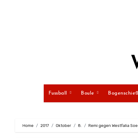
Zum
Inhalt
springen
Fussball
Boule
Bogenschie
Home
2017
Oktober
8.
Remi gegen Westfalia Soest