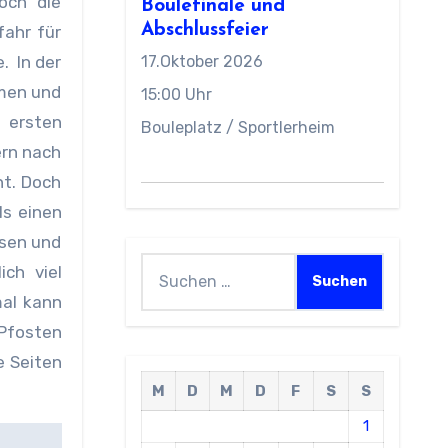
och die
Boulefinale und
Abschlussfeier
fahr für
. In der
17.Oktober 2026
hmen und
15:00 Uhr
 ersten
Bouleplatz / Sportlerheim
ern nach
ht. Doch
ls einen
ssen und
Suchen
ch viel
nach:
mal kann
 Pfosten
e Seiten
M
D
M
D
F
S
S
1