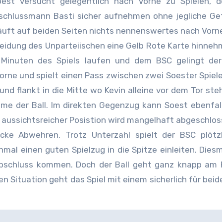
oest versucht gelegentlich nach Vorne zu Spielen, d
schlussmann Basti sicher aufnehmen ohne jegliche Ge
äuft auf beiden Seiten nichts nennenswertes nach Vorne
heidung des Unparteiischen eine Gelb Rote Karte hinne
n Minuten des Spiels laufen und dem BSC gelingt der
 Vorne und spielt einen Pass zwischen zwei Soester Spiel
und flankt in die Mitte wo Kevin alleine vor dem Tor ste
hme der Ball. Im direkten Gegenzug kann Soest ebenfal
s aussichtsreicher Posistion wird mangelhaft abgeschlo
ke Abwehren. Trotz Unterzahl spielt der BSC plötzli
mal einen guten Spielzug in die Spitze einleiten. Dies
 Abschluss kommen. Doch der Ball geht ganz knapp am
n Situation geht das Spiel mit einem sicherlich für beid