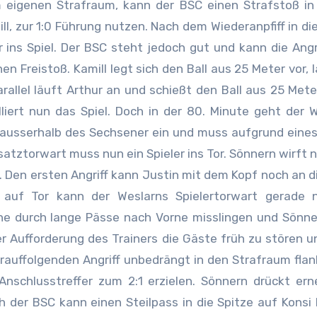
 eigenen Strafraum, kann der BSC einen Strafstoß in
l, zur 1:0 Führung nutzen. Nach dem Wiederanpfiff in di
ins Spiel. Der BSC steht jedoch gut und kann die Angr
en Freistoß. Kamill legt sich den Ball aus 25 Meter vor, l
rallel läuft Arthur an und schießt den Ball aus 25 Mete
liert nun das Spiel. Doch in der 80. Minute geht der 
e ausserhalb des Sechsener ein und muss aufgrund eine
satztorwart muss nun ein Spieler ins Tor. Sönnern wirft n
 Den ersten Angriff kann Justin mit dem Kopf noch an d
 auf Tor kann der Weslarns Spielertorwart gerade 
e durch lange Pässe nach Vorne misslingen und Sönne
er Aufforderung des Trainers die Gäste früh zu stören u
rauffolgenden Angriff unbedrängt in den Strafraum fla
Anschlusstreffer zum 2:1 erzielen. Sönnern drückt er
 der BSC kann einen Steilpass in die Spitze auf Konsi 