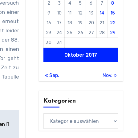
rversuch
2
3
4
5
6
7
8
on einer
9
10
11
12
13
14
15
t erneut
16
17
18
19
20
21
22
t leider
23
24
25
26
27
28
29
 der 88.
30
31
nn einen
Oktober 2017
Tor geht
 Zeit zu
« Sep.
Nov. »
 Tabelle
Kategorien
Kategorien
gen