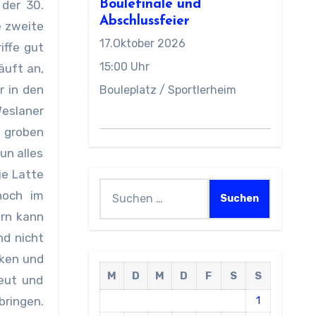
 der 30.
Boulefinale und
Abschlussfeier
e zweite
17.Oktober 2026
iffe gut
15:00 Uhr
äuft an,
r in den
Bouleplatz / Sportlerheim
Weslaner
s groben
un alles
ie Latte
Suchen
noch im
nach:
rn kann
nd nicht
nken und
M
D
M
D
F
S
S
neut und
bringen.
1