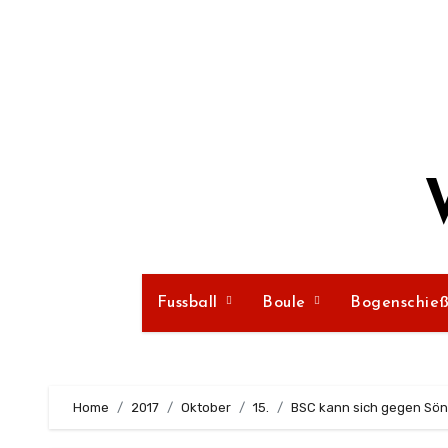
Zum
Inhalt
springen
Fussball
Boule
Bogenschie
Home
2017
Oktober
15.
BSC kann sich gegen Sön