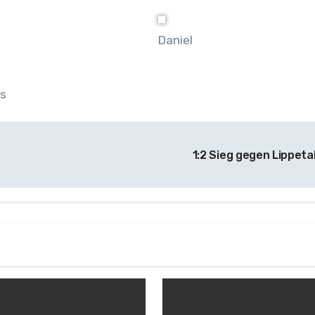
Daniel
ls
1:2 Sieg gegen Lippetal 