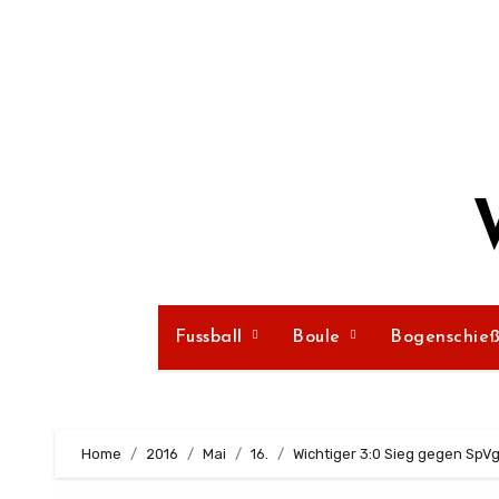
Zum
Inhalt
springen
Fussball
Boule
Bogenschie
Home
2016
Mai
16.
Wichtiger 3:0 Sieg gegen SpV