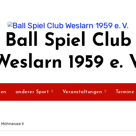
Ball Spiel Club
Weslarn 1959 e. V
ßen
anderer Sport
Veranstaltungen
Termine
g Möhnesee II