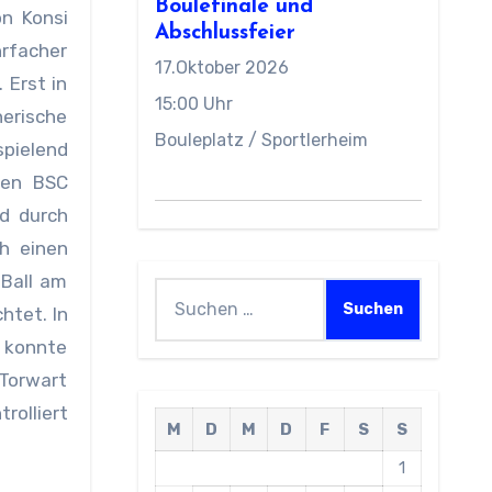
Boulefinale und
n Konsi
Abschlussfeier
rfacher
17.Oktober 2026
 Erst in
15:00 Uhr
nerische
Bouleplatz / Sportlerheim
spielend
den BSC
d durch
h einen
 Ball am
Suchen
htet. In
nach:
s konnte
Torwart
rolliert
M
D
M
D
F
S
S
1