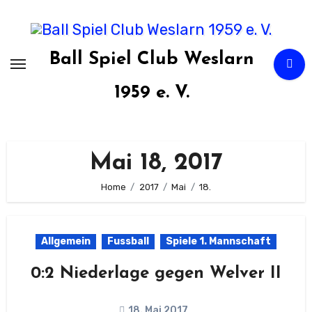
Zum
Inhalt
springen
Ball Spiel Club Weslarn
1959 e. V.
Mai 18, 2017
Home
2017
Mai
18.
Allgemein
Fussball
Spiele 1. Mannschaft
0:2 Niederlage gegen Welver II
18. Mai 2017