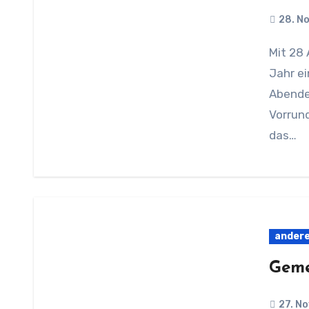
28. N
Mit 28 Anmeldungen für das Turnier wurde in diesem
Jahr ei
Abende
Vorrund
das…
andere
Geme
27. N