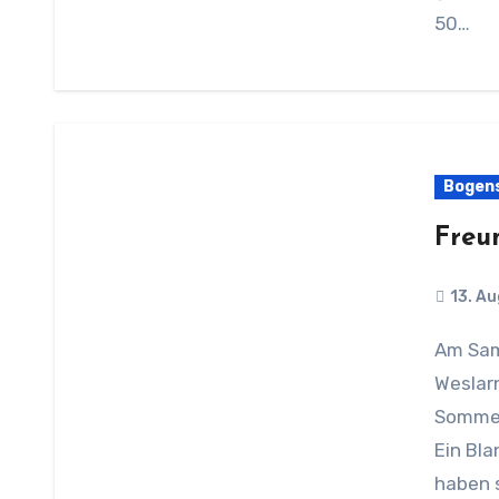
50…
Bogen
Freu
13. A
Am Samstag, den 3. August haben 6 Mitglieder der
Weslar
Sommer
Ein Bl
haben s