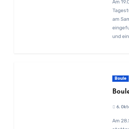
Am 19.Oktober wurde erstmal der Boule-Cup als
Tagestu
am Sam
eingef
und ei
Boule
Boul
6. Ok
Am 28.September hat das diesjährige Boulefinale