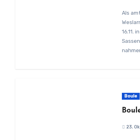
Als amtierender Gemeindemeister durfte der BSC
Weslar
16.11. 
Sassen
nahmen 
Boule
Boul
23. O