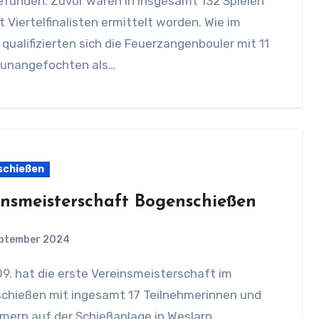
efunden. Zuvor waren in insgesamt 132 Spielen
t Viertelfinalisten ermittelt worden. Wie im
 qualifizierten sich die Feuerzangenbouler mit 11
 unangefochten als…
schießen
insmeisterschaft Bogenschießen
eptember 2024
chießen mit ingesamt 17 Teilnehmerinnen und
mern auf der Schießanlage in Weslarn