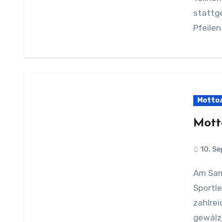
stattg
Pfeile
Motto
Mott
10. S
Am Samstag, den 7.September hieß es am
Sportle
zahlrei
gewälzt