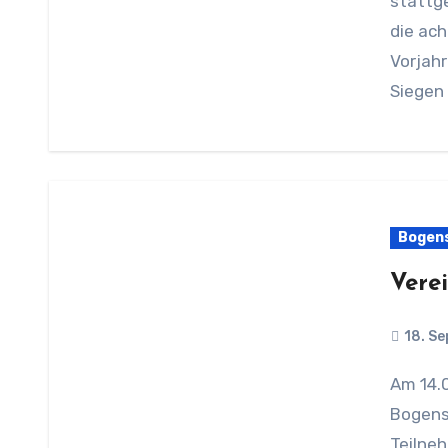
stattg
die ach
Vorjahr
Siegen
Bogen
Vere
18. S
Am 14.09. hat die erste Vereinsmeisterschaft im
Bogens
Teilneh