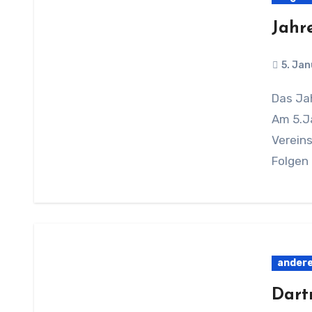
Jahr
5. Ja
Das Jahr 2024 beginnt mit einer traurigen Nachricht.
Am 5.Ja
Vereins
Folgen
andere
Dart